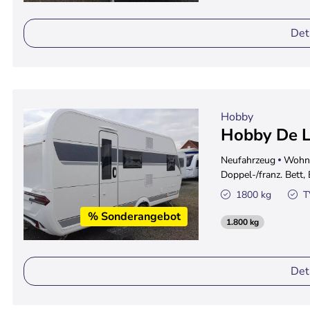
Det
Hobby
Hobby De 
Neufahrzeug
Wohn
Doppel-/franz. Bett,
1800 kg
T
% Sonderangebot
1.800 kg
Det