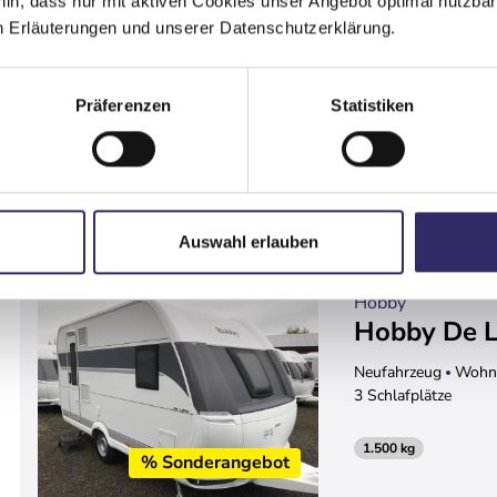
hin, dass nur mit aktiven Cookies unser Angebot optimal nutzbar
n Erläuterungen und unserer Datenschutzerklärung.
1.200 kg
% Sonderangebot
Präferenzen
Statistiken
Det
Auswahl erlauben
Hobby
Hobby De L
Neufahrzeug
Wohn
3 Schlafplätze
1.500 kg
% Sonderangebot