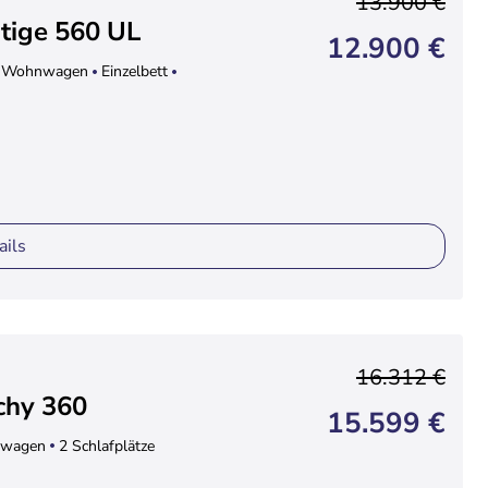
13.900 €
tige 560 UL
12.900 €
Wohnwagen
Einzelbett
ails
16.312 €
chy 360
15.599 €
wagen
2 Schlafplätze