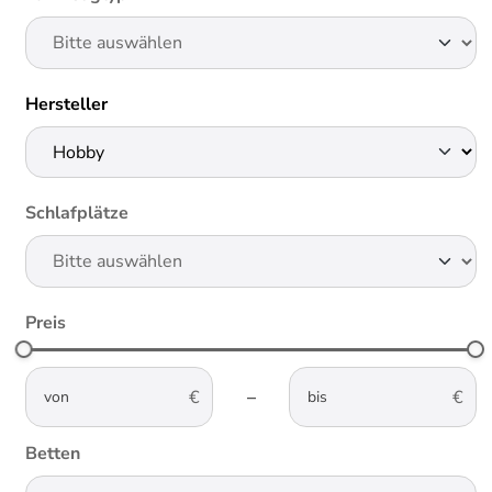
Hersteller
Schlafplätze
Preis
not-visible
not-visible
–
Betten