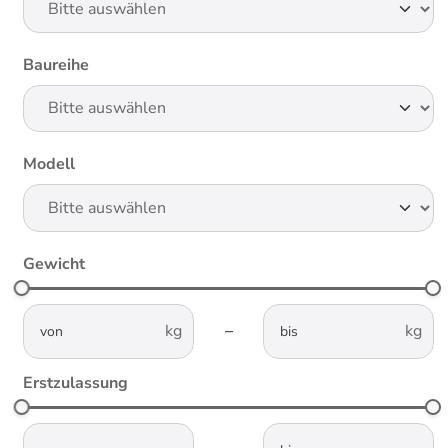
Baureihe
Modell
Gewicht
not-visible
not-visible
–
Erstzulassung
not-visible
not-visible