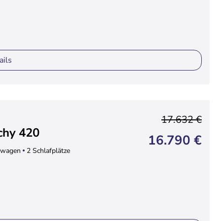
ails
17.632 €
chy 420
16.790 €
wagen
2 Schlafplätze