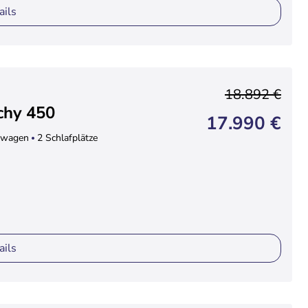
ails
18.892 €
chy 450
17.990 €
wagen
2 Schlafplätze
ails