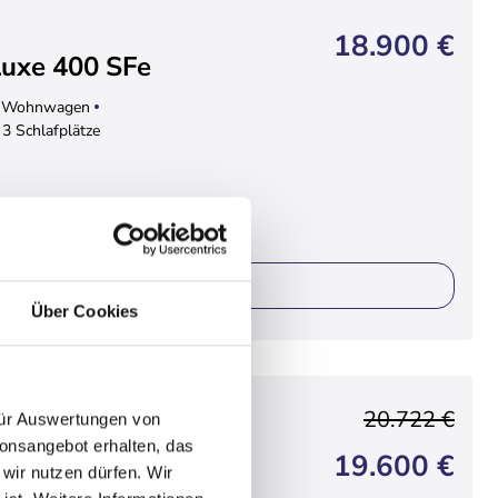
18.900 €
uxe 400 SFe
Wohnwagen
3 Schlafplätze
ails
Über Cookies
20.722 €
 für Auswertungen von
chy 420+
ionsangebot erhalten, das
19.600 €
 wir nutzen dürfen. Wir
wagen
2 Schlafplätze