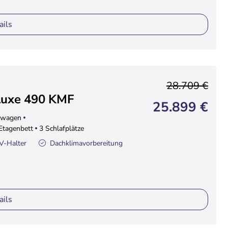
ails
28.709 €
Luxe 490 KMF
25.899 €
wagen
 Etagenbett
3 Schlafplätze
V-Halter
Dachklimavorbereitung
ails