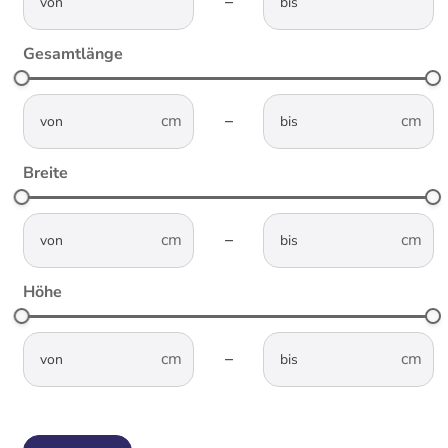
–
Gesamtlänge
not-visible
not-visible
–
Breite
not-visible
not-visible
–
Höhe
not-visible
not-visible
–
cwaDimensionsHeight-Input-Sorting