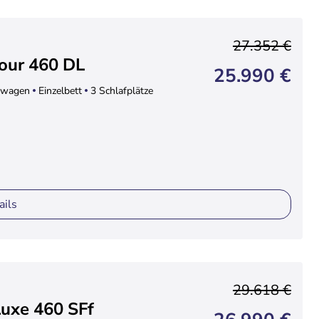
27.352 €
our 460 DL
25.990 €
wagen
Einzelbett
3 Schlafplätze
ails
29.618 €
uxe 460 SFf