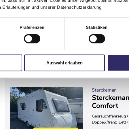
hin, dass nur mit aktiven Cookies unser Angebot optimal nutzbar
n Erläuterungen und unserer Datenschutzerklärung.
Neufahrzeug
Wohn
1.200 kg
Präferenzen
Statistiken
% Sonderangebot
Det
Auswahl erlauben
Sterckeman
Sterckeman
Comfort
Gebrauchtfahrzeug
Doppel-/franz. Bett