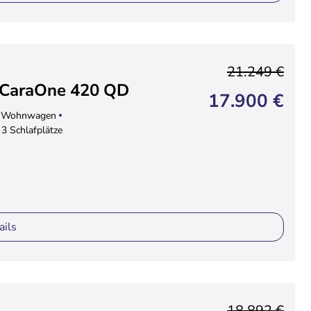
21.249 €
 CaraOne 420 QD
17.900 €
Wohnwagen
3 Schlafplätze
ails
18.892 €