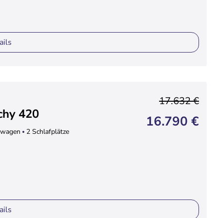
ails
17.632 €
chy 420
16.790 €
wagen
2 Schlafplätze
ails