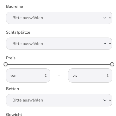
Baureihe
Schlafplätze
Preis
not-visible
not-visible
–
Betten
Gewicht