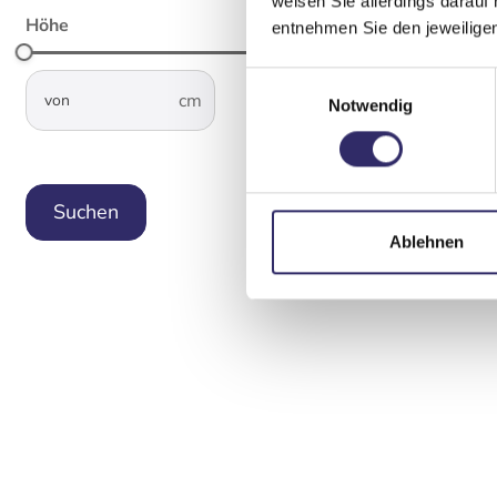
weisen Sie allerdings darauf 
Höhe
entnehmen Sie den jeweilige
Einwilligungsauswahl
not-visible
not-visible
–
Notwendig
cwaDimensionsHeight-Input-Sorting
Filter zurücksetzen
Ablehnen