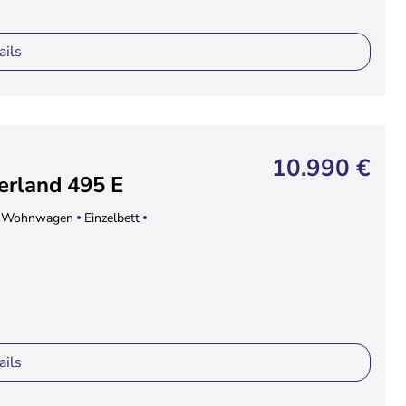
ails
10.990 €
rland 495 E
Wohnwagen
Einzelbett
ails