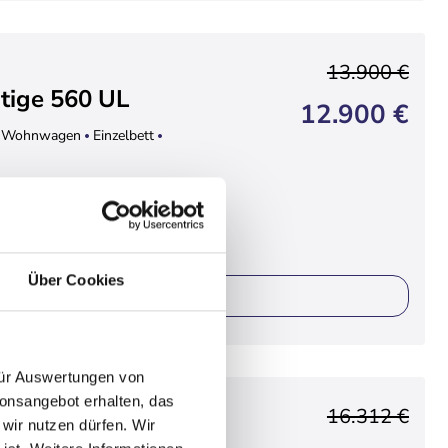
13.900 €
tige 560 UL
12.900 €
Wohnwagen
Einzelbett
Über Cookies
ails
 für Auswertungen von
ionsangebot erhalten, das
16.312 €
 wir nutzen dürfen. Wir
chy 360