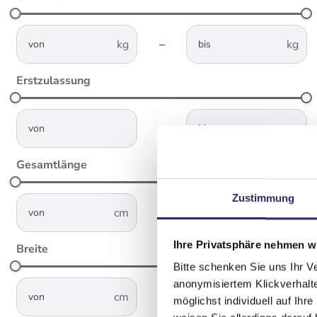
not-visible
not-visible
–
Erstzulassung
not-visible
not-visible
–
Gesamtlänge
Zustimmung
not-visible
not-visible
–
Ihre Privatsphäre nehmen wi
Breite
Bitte schenken Sie uns Ihr V
not-visible
not-visible
anonymisiertem Klickverhalte
–
möglichst individuell auf Ihr