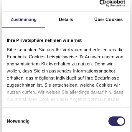
Küche
3-Flammkocher
Zustimmung
Details
Über Cookies
Ihre Privatsphäre nehmen wir ernst
Bitte schenken Sie uns Ihr Vertrauen und erteilen uns die
Erlaubnis, Cookies beispielsweise für Auswertungen von
anonymisiertem Klickverhalten zu nutzen. Denn wir
wollen, dass Sie ein passendes Informationsangebot
erhalten, das möglichst individuell auf Ihre Bedürfnisse
Grundrissbeschreibung
zugeschnitten ist. Sie entscheiden, welche Cookies wir
nutzen dürfen. Wir weisen Sie allerdings darauf hin, dass
nur mit aktiven Cookies unser Angebot optimal nutzbar
Doppel-/franz. Bett
ab 3 Schlafplätze
ist. Weitere Informationen entnehmen Sie den jeweiligen
Erläuterungen und unserer Datenschutzerklärung.
Einwilligungsauswahl
Notwendig
Schlafplätze
3