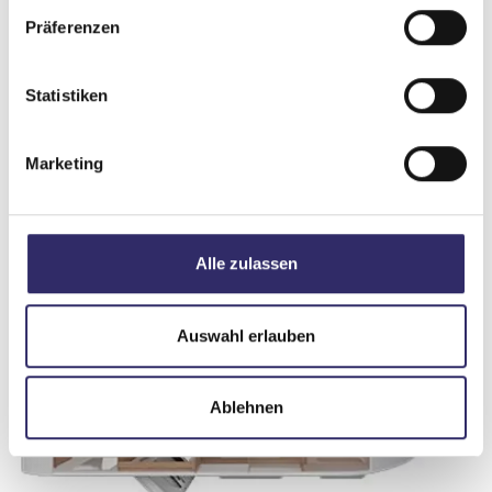
Präferenzen
Sitzgruppe
Seitensitzgruppe
Infrastruktur
WC
Statistiken
Betten
Doppel-/franz. Bett
Marketing
Alle zulassen
Tag
Auswahl erlauben
Ablehnen