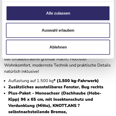
Alle zulassen
Beschreibung
Auswahl erlauben
Eine riesige Vielfalt für alleinreisende Naturliebhaber,
Entdecker?Pärchen oder Großfamilien: Der SPORT bietet
eine enorme Auswahl an Grundrissen und Optionen ?
Ablehnen
und dazu ein einzigartiges Preis?Leistungs?Verhältnis,
das Urlaubsträume greifbar macht. Höchster
Wohnkomfort, modernste Technik und praktische Details
natürlich inklusive!
Auflastung auf 1.500 kg
* (1.500 kg-Fahrwerk)
Zusätzliches ausstellbares Fenster, Bug rechts
Plus-Paket - Monoachser (Dachhaube (Hebe-
Kipp) 96 x 65 cm, mit Insektenschutz und
Verdunklung (Mitte), KNOTT.ANS ?
selbstnachstellende Bremse,