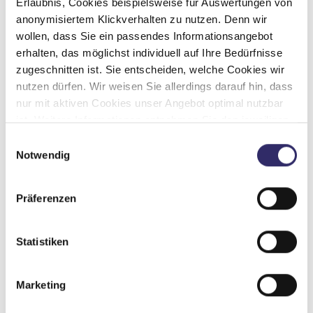
Erlaubnis, Cookies beispielsweise für Auswertungen von
Infrastruktur
WC
anonymisiertem Klickverhalten zu nutzen. Denn wir
wollen, dass Sie ein passendes Informationsangebot
erhalten, das möglichst individuell auf Ihre Bedürfnisse
Betten
Doppel-/franz. Bett
zugeschnitten ist. Sie entscheiden, welche Cookies wir
nutzen dürfen. Wir weisen Sie allerdings darauf hin, dass
nur mit aktiven Cookies unser Angebot optimal nutzbar
ist. Weitere Informationen entnehmen Sie den jeweiligen
Tag
Erläuterungen und unserer Datenschutzerklärung.
Einwilligungsauswahl
Notwendig
Präferenzen
Statistiken
Marketing