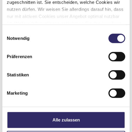
zugeschnitten ist. Sie entscheiden, welche Cookies wir
nutzen dürfen. Wir weisen Sie allerdings darauf hin, dass
Grundrissbeschreibung
nur mit aktiven Cookies unser Angebot optimal nutzbar
ist. Weitere Informationen entnehmen Sie den jeweiligen
Erläuterungen und unserer Datenschutzerklärung.
Einzelbett
ab 4 Schlafplätze
Einwilligungsauswahl
Notwendig
Schlafplätze
4
Präferenzen
Sitzgruppe
Face-to-Face Sitzgruppe
Statistiken
Infrastruktur
WC
Marketing
Betten
Einzelbett
Alle zulassen