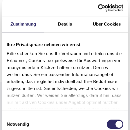
Zustimmung
Details
Über Cookies
Ihre Privatsphäre nehmen wir ernst
Bitte schenken Sie uns Ihr Vertrauen und erteilen uns die
Erlaubnis, Cookies beispielsweise für Auswertungen von
anonymisiertem Klickverhalten zu nutzen. Denn wir
wollen, dass Sie ein passendes Informationsangebot
erhalten, das möglichst individuell auf Ihre Bedürfnisse
zugeschnitten ist. Sie entscheiden, welche Cookies wir
nutzen dürfen. Wir weisen Sie allerdings darauf hin, dass
Caravan Brandl GmbH
nur mit aktiven Cookies unser Angebot optimal nutzbar
ist. Weitere Informationen entnehmen Sie den jeweiligen
Mackensteder Straße 26-28
Erläuterungen und unserer Datenschutzerklärung.
Einwilligungsauswahl
28816 Stuhr
Notwendig